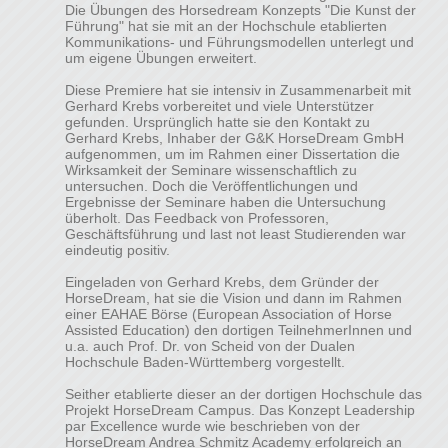
Die Übungen des Horsedream Konzepts "Die Kunst der
Führung" hat sie mit an der Hochschule etablierten
Kommunikations- und Führungsmodellen unterlegt und
um eigene Übungen erweitert.
Diese Premiere hat sie intensiv in Zusammenarbeit mit
Gerhard Krebs vorbereitet und viele Unterstützer
gefunden. Ursprünglich hatte sie den Kontakt zu
Gerhard Krebs, Inhaber der G&K HorseDream GmbH
aufgenommen, um im Rahmen einer Dissertation die
Wirksamkeit der Seminare wissenschaftlich zu
untersuchen. Doch die Veröffentlichungen und
Ergebnisse der Seminare haben die Untersuchung
überholt. Das Feedback von Professoren,
Geschäftsführung und last not least Studierenden war
eindeutig positiv.
Eingeladen von Gerhard Krebs, dem Gründer der
HorseDream, hat sie die Vision und dann im Rahmen
einer EAHAE Börse (European Association of Horse
Assisted Education) den dortigen TeilnehmerInnen und
u.a. auch Prof. Dr. von Scheid von der Dualen
Hochschule Baden-Württemberg vorgestellt.
Seither etablierte dieser an der dortigen Hochschule das
Projekt HorseDream Campus. Das Konzept Leadership
par Excellence wurde wie beschrieben von der
HorseDream Andrea Schmitz Academy erfolgreich an