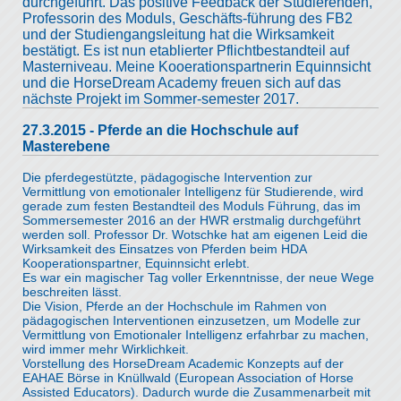
durchgeführt. Das positive Feedback der Studierenden,
Professorin des Moduls, Geschäfts-führung des FB2
und der Studiengangsleitung hat die Wirksamkeit
bestätigt. Es ist nun etablierter Pflichtbestandteil auf
Masterniveau. Meine Kooerationspartnerin Equinnsicht
und die HorseDream Academy freuen sich auf das
nächste Projekt im Sommer-semester 2017.
27.3.2015 - Pferde an die Hochschule auf
Masterebene
Die pferdegestützte, pädagogische Intervention zur
Vermittlung von emotionaler Intelligenz für Studierende, wird
gerade zum festen Bestandteil des Moduls Führung, das im
Sommersemester 2016 an der HWR erstmalig durchgeführt
werden soll. Professor Dr. Wotschke hat am eigenen Leid die
Wirksamkeit des Einsatzes von Pferden beim HDA
Kooperationspartner, Equinnsicht erlebt.
Es war ein magischer Tag voller Erkenntnisse, der neue Wege
beschreiten lässt.
Die Vision, Pferde an der Hochschule im Rahmen von
pädagogischen Interventionen einzusetzen, um Modelle zur
Vermittlung von Emotionaler Intelligenz erfahrbar zu machen,
wird immer mehr Wirklichkeit.
Vorstellung des HorseDream Academic Konzepts auf der
EAHAE Börse in Knüllwald (European Association of Horse
Assisted Educators). Dadurch wurde die Zusammenarbeit mit