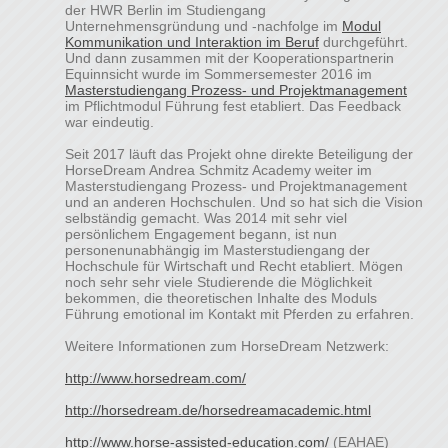
der HWR Berlin im Studiengang
Unternehmensgründung und -nachfolge im
Modul
Kommunikation und Interaktion im Beruf
durchgeführt.
Und dann zusammen mit der Kooperationspartnerin
Equinnsicht wurde im Sommersemester 2016 im
Masterstudiengang Prozess- und Projektmanagement
im Pflichtmodul Führung fest etabliert. Das Feedback
war eindeutig.
Seit 2017 läuft das Projekt ohne direkte Beteiligung der
HorseDream Andrea Schmitz Academy weiter im
Masterstudiengang Prozess- und Projektmanagement
und an anderen Hochschulen. Und so hat sich die Vision
selbständig gemacht. Was 2014 mit sehr viel
persönlichem Engagement begann, ist nun
personenunabhängig im Masterstudiengang der
Hochschule für Wirtschaft und Recht etabliert. Mögen
noch sehr sehr viele Studierende die Möglichkeit
bekommen, die theoretischen Inhalte des Moduls
Führung emotional im Kontakt mit Pferden zu erfahren.
Weitere Informationen zum HorseDream Netzwerk:
http://www.horsedream.com/
http://horsedream.de/horsedreamacademic.html
http://www.horse-assisted-education.com/
(EAHAE)