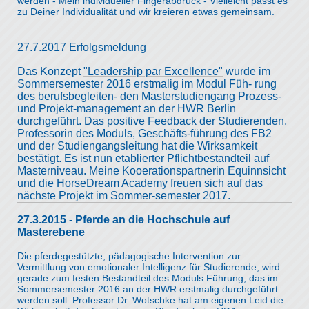
werden - Mein individueller Fingerabdruck - Vielleicht passt es
zu Deiner Individualität und wir kreieren etwas gemeinsam.
27.7.2017 Erfolgsmeldung
Das Konzept
"Leadership par Excellence"
wurde im
Sommersemester 2016 erstmalig im Modul Füh- rung
des berufsbegleiten- den Masterstudiengang Prozess-
und Projekt-management an der HWR Berlin
durchgeführt. Das positive Feedback der Studierenden,
Professorin des Moduls, Geschäfts-führung des FB2
und der Studiengangsleitung hat die Wirksamkeit
bestätigt. Es ist nun etablierter Pflichtbestandteil auf
Masterniveau. Meine Kooerationspartnerin Equinnsicht
und die HorseDream Academy freuen sich auf das
nächste Projekt im Sommer-semester 2017.
27.3.2015 - Pferde an die Hochschule auf
Masterebene
Die pferdegestützte, pädagogische Intervention zur
Vermittlung von emotionaler Intelligenz für Studierende, wird
gerade zum festen Bestandteil des Moduls Führung, das im
Sommersemester 2016 an der HWR erstmalig durchgeführt
werden soll. Professor Dr. Wotschke hat am eigenen Leid die