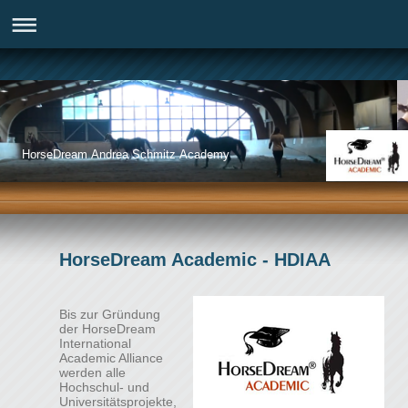
HorseDream Andrea Schmitz Academy
HorseDream Academic - HDIAA
Bis zur Gründung
der HorseDream
International
Academic Alliance
werden alle
Hochschul- und
Universitätsprojekte,