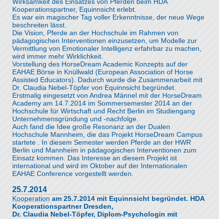
Wirksamkeit des Einsatzes von Pferden beim HDA
Kooperationspartner, Equinnsicht erlebt.
Es war ein magischer Tag voller Erkenntnisse, der neue Wege
beschreiten lässt.
Die Vision, Pferde an der Hochschule im Rahmen von
pädagogischen Interventionen einzusetzen, um Modelle zur
Vermittlung von Emotionaler Intelligenz erfahrbar zu machen,
wird immer mehr Wirklichkeit.
Vorstellung des HorseDream Academic Konzepts auf der
EAHAE Börse in Knüllwald (European Association of Horse
Assisted Educators). Dadurch wurde die Zusammenarbeit mit
Dr. Claudia Nebel-Töpfer von Equinnsicht begründet.
Erstmalig eingesetzt von Andrea Männel mit der HorseDream
Academy am 14.7.2014 im Sommersemester 2014 an der
Hochschule für Wirtschaft und Recht Berlin im Studiengang
Unternehmensgründung und -nachfolge.
Auch fand die Idee große Resonanz an der Dualen
Hochschule Mannheim, die das Projekt HorseDream Campus
startete . In diesem Semester werden Pferde an der HWR
Berlin und Mannheim in pädagogischen Interventionen zum
Einsatz kommen. Das Interesse an diesem Projekt ist
international und wird im Oktober auf der Internationalen
EAHAE Conference vorgestellt werden.
25.7.2014
Kooperation
am 25.7.2014 mit Equinnsicht begründet. HDA
Kooperationspartner Dresden,
Dr. Claudia Nebel-Töpfer, Diplom-Psychologin mit